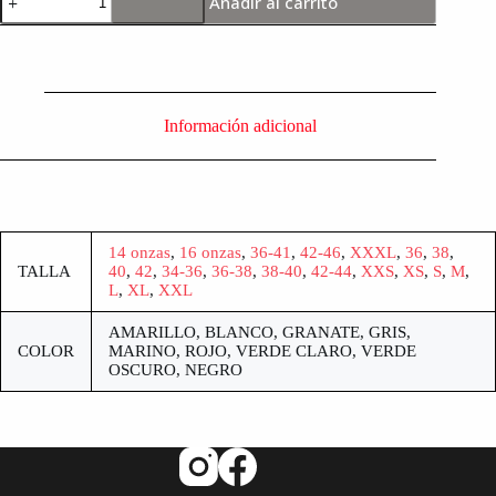
Añadir al carrito
Información adicional
14 onzas
,
16 onzas
,
36-41
,
42-46
,
XXXL
,
36
,
38
,
TALLA
40
,
42
,
34-36
,
36-38
,
38-40
,
42-44
,
XXS
,
XS
,
S
,
M
,
L
,
XL
,
XXL
AMARILLO, BLANCO, GRANATE, GRIS,
COLOR
MARINO, ROJO, VERDE CLARO, VERDE
OSCURO, NEGRO