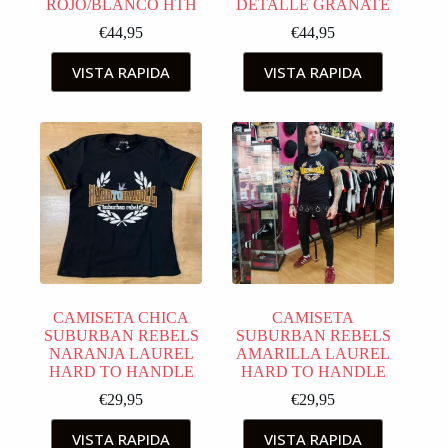
ROJO/BLANCO HTH
DETALLE GRANATE
€
44,95
€
44,95
VISTA RAPIDA
VISTA RAPIDA
CAMISETA CHICA
CAMISETA
SUBURBAN REBELS
SUBURBAN REBELS
NARANJA LAUREL
AMARILLA LAUREL
HARD TO HANDLE
HARD TO HANDLE
€
29,95
€
29,95
VISTA RAPIDA
VISTA RAPIDA