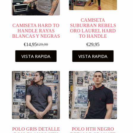
CAMISETA
CAMISETA HARD TO
SUBURBAN REBELS
HANDLE RAYAS
ORO LAUREL HARD
BLANCAS Y NEGRAS
TO HANDLE
€
14,95
€
29,95
€
29,90
VISTA RAPIDA
VISTA RAPIDA
POLO GRIS DETALLE
POLO HTH NEGRO