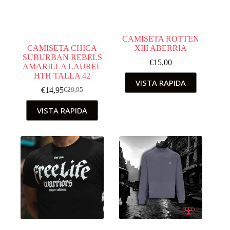
CAMISETA ROTTEN
CAMISETA CHICA
XIII ABERRIA
SUBURBAN REBELS
€
15,00
AMARILLA LAUREL
HTH TALLA 42
VISTA RAPIDA
€
14,95
€
29,95
VISTA RAPIDA