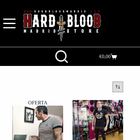
€
0,00
OFERTA