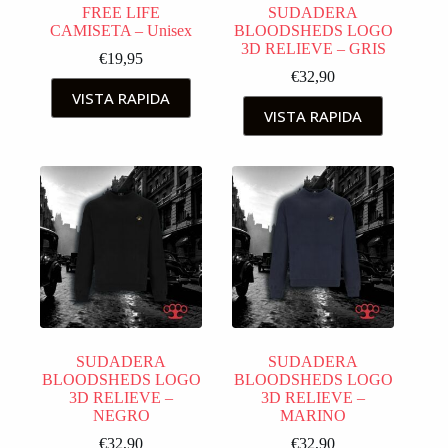
FREE LIFE
SUDADERA
CAMISETA – Unisex
BLOODSHEDS LOGO
3D RELIEVE – GRIS
€
19,95
€
32,90
VISTA RAPIDA
VISTA RAPIDA
SUDADERA
SUDADERA
BLOODSHEDS LOGO
BLOODSHEDS LOGO
3D RELIEVE –
3D RELIEVE –
NEGRO
MARINO
€
32,90
€
32,90