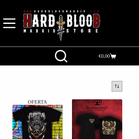
€
0,00
OFERTA