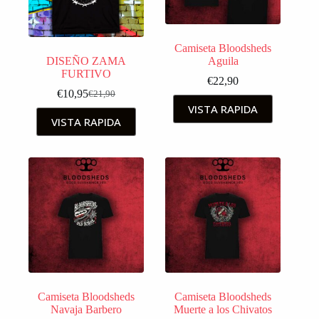
Camiseta Bloodsheds
DISEÑO ZAMA
Aguila
FURTIVO
€
22,90
€
10,95
€
21,90
VISTA RAPIDA
VISTA RAPIDA
Camiseta Bloodsheds
Camiseta Bloodsheds
Navaja Barbero
Muerte a los Chivatos