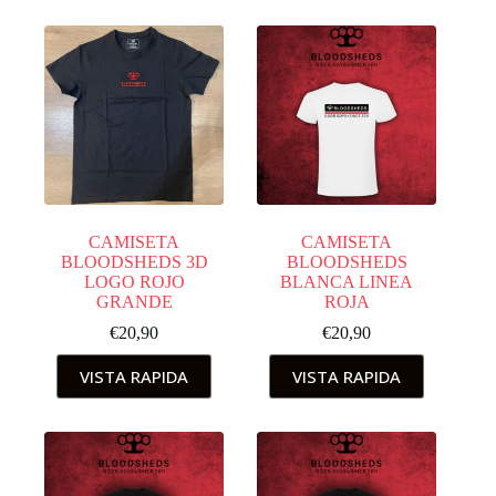
CAMISETA
CAMISETA
BLOODSHEDS 3D
BLOODSHEDS
LOGO ROJO
BLANCA LINEA
GRANDE
ROJA
€
20,90
€
20,90
VISTA RAPIDA
VISTA RAPIDA