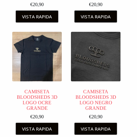
€
20,90
€
20,90
VISTA RAPIDA
VISTA RAPIDA
CAMISETA
CAMISETA
BLOODSHEDS 3D
BLOODSHEDS 3D
LOGO OCRE
LOGO NEGRO
GRANDE
GRANDE
€
20,90
€
20,90
VISTA RAPIDA
VISTA RAPIDA