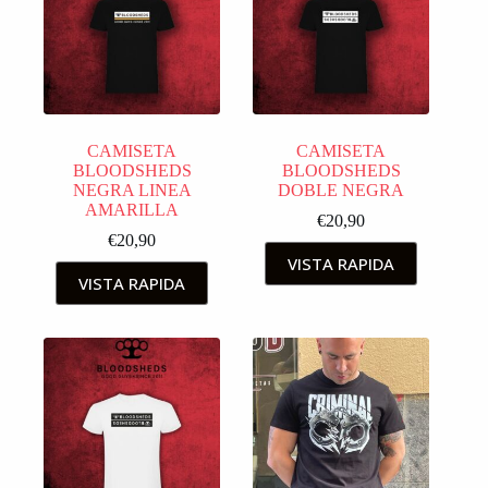
CAMISETA
CAMISETA
BLOODSHEDS
BLOODSHEDS
NEGRA LINEA
DOBLE NEGRA
AMARILLA
€
20,90
€
20,90
VISTA RAPIDA
VISTA RAPIDA