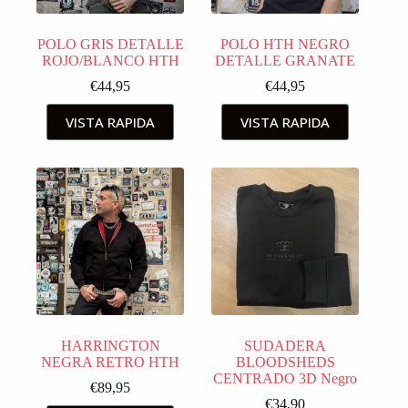
POLO GRIS DETALLE
POLO HTH NEGRO
ROJO/BLANCO HTH
DETALLE GRANATE
€
44,95
€
44,95
VISTA RAPIDA
VISTA RAPIDA
HARRINGTON
SUDADERA
NEGRA RETRO HTH
BLOODSHEDS
CENTRADO 3D Negro
€
89,95
€
34,90