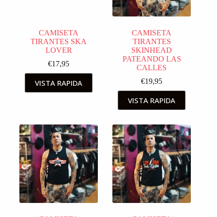
CAMISETA
CAMISETA
TIRANTES SKA
TIRANTES
LOVER
SKINHEAD
PATEANDO LAS
€
17,95
CALLES
€
19,95
VISTA RAPIDA
VISTA RAPIDA