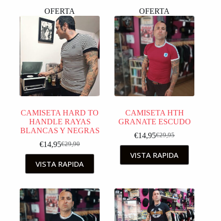
OFERTA
OFERTA
CAMISETA HARD TO
CAMISETA HTH
HANDLE RAYAS
GRANATE ESCUDO
BLANCAS Y NEGRAS
€
14,95
€
29,95
€
14,95
€
29,90
VISTA RAPIDA
VISTA RAPIDA